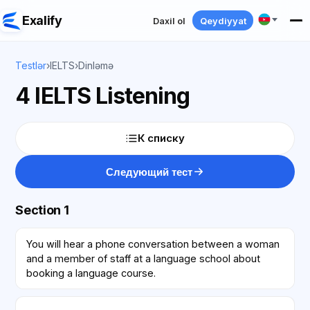
Exalify
Daxil ol
Qeydiyyat
Testlər
›
IELTS
›
Dinləmə
4 IELTS Listening
К списку
Следующий тест
Section 1
You will hear a phone conversation between a woman
and a member of staff at a language school about
booking a language course.