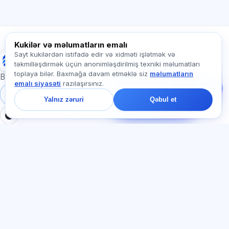
Abunəyə nə daxildir?
Exalify haqqında soruşun…
Kukilər və məlumatların emalı
Sayt kukilərdən istifadə edir və xidməti işlətmək və
Exalify
təkmilləşdirmək üçün anonimləşdirilmiş texniki məlumatları
Bizə yazın!
toplaya bilər. Baxmağa davam etməklə siz
məlumatların
Tariflər, imtahanlar və
Beynəlxalq dil imtahanlarına hazırlıq
emalı siyasəti
razılaşırsınız.
ya haradan başlamaq
barədə soruşun — çatda
Daxil ol
Qeydiyyat
Yalnız zəruri
Qəbul et
bir dəqiqə ərzində
cavab veririk.
BÖLMƏLƏR
HÜQUQI
Ana səhifə
Məxfilik siyasəti
Testlər
İstifadəçi müqaviləsi
Məqalələr
Xidmət qaydaları
Tariflər
Referal proqramı
О нас
Reklam razılığı
Əlaqə
Kuki siyasəti