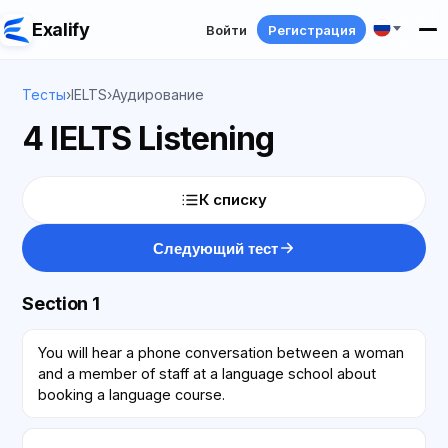
Exalify
Войти
Регистрация
Тесты
›
IELTS
›
Аудирование
4 IELTS Listening
К списку
Следующий тест
Section 1
You will hear a phone conversation between a woman
and a member of staff at a language school about
booking a language course.