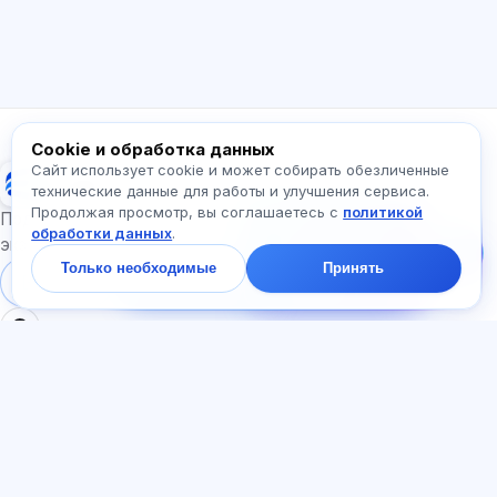
Как работает приложение?
Как узнать стоимость?
Какие экзамены есть?
С чего начать?
Что входит в тариф?
Спросите про Exalify…
Cookie и обработка данных
Сайт использует cookie и может собирать обезличенные
Exalify
технические данные для работы и улучшения сервиса.
Продолжая просмотр, вы соглашаетесь с
политикой
Напишите нам!
Подготовка к международным языковым
обработки данных
.
Спросите про тарифы,
экзаменам
экзамены и с чего
Только необходимые
Принять
начать — ответим в
Войти
Регистрация
чате за минуту.
РАЗДЕЛЫ
ДОКУМЕНТЫ
Главная
Политика
Тесты
конфиденциальности
Статьи
Пользовательское