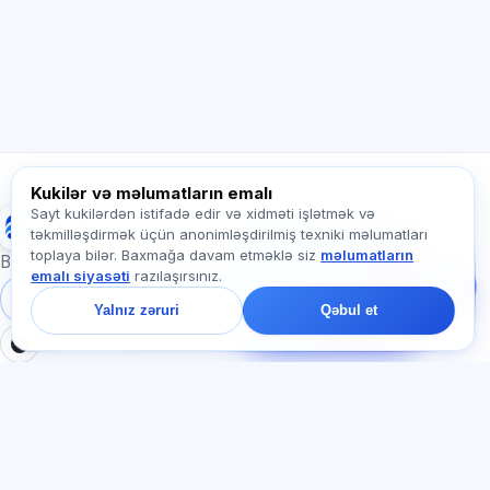
Necə kömək edirsiz?
Qiyməti necə öyrənim?
Hansı imtahanlar var?
Haradan başlamalıyam?
Abunəyə nə daxildir?
Exalify haqqında soruşun…
Kukilər və məlumatların emalı
Sayt kukilərdən istifadə edir və xidməti işlətmək və
Exalify
təkmilləşdirmək üçün anonimləşdirilmiş texniki məlumatları
Bizə yazın!
toplaya bilər. Baxmağa davam etməklə siz
məlumatların
Tariflər, imtahanlar və
Beynəlxalq dil imtahanlarına hazırlıq
emalı siyasəti
razılaşırsınız.
ya haradan başlamaq
barədə soruşun — çatda
Daxil ol
Qeydiyyat
Yalnız zəruri
Qəbul et
bir dəqiqə ərzində
cavab veririk.
BÖLMƏLƏR
HÜQUQI
Ana səhifə
Məxfilik siyasəti
Testlər
İstifadəçi müqaviləsi