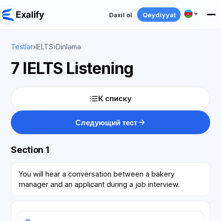
Exalify
Daxil ol
Qeydiyyat
Testlər
›
IELTS
›
Dinləmə
7 IELTS Listening
К списку
Следующий тест
Section 1
You will hear a conversation between a bakery
manager and an applicant during a job interview.