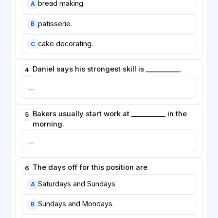
bread making.
A
patisserie.
B
cake decorating.
C
Daniel says his strongest skill is __________.
4
Bakers usually start work at __________ in the
5
morning.
The days off for this position are
6
Saturdays and Sundays.
A
Sundays and Mondays.
B