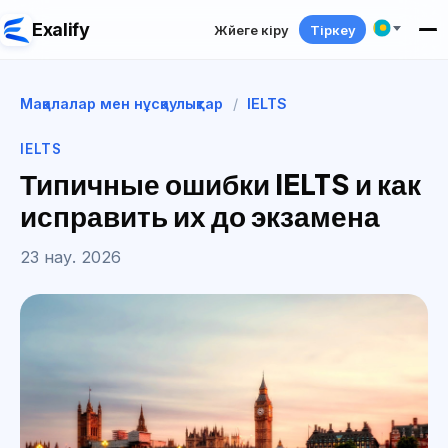
Exalify
Жүйеге кіру
Тіркеу
Мақалалар мен нұсқаулықтар
/
IELTS
IELTS
Типичные ошибки IELTS и как
исправить их до экзамена
23 нау. 2026