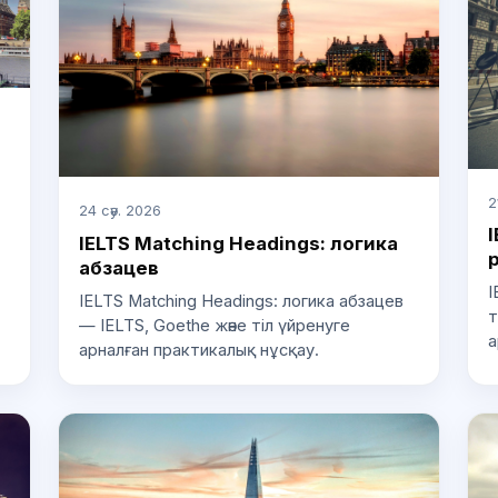
2
24 сәу. 2026
I
IELTS Matching Headings: логика
абзацев
I
IELTS Matching Headings: логика абзацев
т
— IELTS, Goethe және тіл үйренуге
а
арналған практикалық нұсқау.