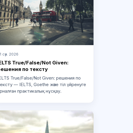
1 сәу. 2026
ELTS True/False/Not Given:
решения по тексту
ELTS True/False/Not Given: решения по
ексту — IELTS, Goethe және тіл үйренуге
рналған практикалық нұсқау.