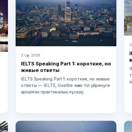
3
I
2 сәу. 2026
IELTS Speaking Part 1: короткие, но
I
живые ответы
т
IELTS Speaking Part 1: короткие, но живые
а
ответы — IELTS, Goethe және тіл үйренуге
арналған практикалық нұсқау.