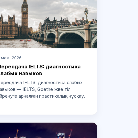
 мам. 2026
Пересдача IELTS: диагностика
слабых навыков
ересдача IELTS: диагностика слабых
авыков — IELTS, Goethe және тіл
йренуге арналған практикалық нұсқау.