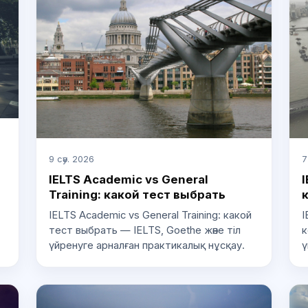
9 сәу. 2026
7
IELTS Academic vs General
I
Training: какой тест выбрать
IELTS Academic vs General Training: какой
I
тест выбрать — IELTS, Goethe және тіл
к
үйренуге арналған практикалық нұсқау.
ү