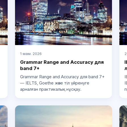
1 мам. 2026
2
Grammar Range and Accuracy для
I
band 7+
Grammar Range and Accuracy для band 7+
I
— IELTS, Goethe және тіл үйренуге
I
арналған практикалық нұсқау.
п