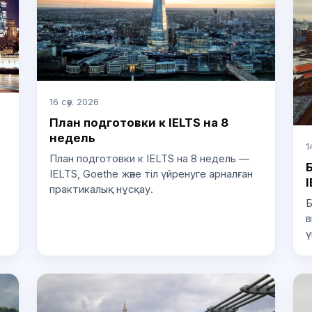
16 сәу. 2026
План подготовки к IELTS на 8
недель
1
План подготовки к IELTS на 8 недель —
IELTS, Goethe және тіл үйренуге арналған
I
практикалық нұсқау.
Б
в
ү