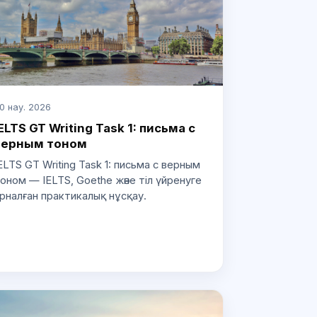
0 нау. 2026
ELTS GT Writing Task 1: письма с
верным тоном
ELTS GT Writing Task 1: письма с верным
оном — IELTS, Goethe және тіл үйренуге
рналған практикалық нұсқау.