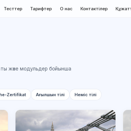
Тесттер
Тарифтер
О нас
Контактілер
Құжат
аты және модульдер бойынша
he-Zertifikat
Ағылшын тілі
Неміс тілі