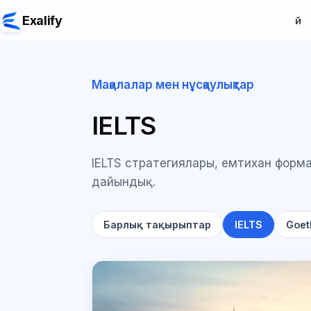
Exalify
Үй
Мақалалар мен нұсқаулықтар
IELTS
IELTS стратегиялары, емтихан форм
дайындық.
Барлық тақырыптар
IELTS
Goet