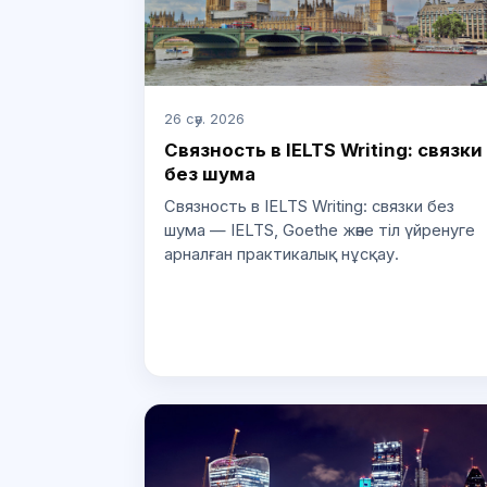
26 сәу. 2026
Связность в IELTS Writing: связки
без шума
Связность в IELTS Writing: связки без
шума — IELTS, Goethe және тіл үйренуге
арналған практикалық нұсқау.