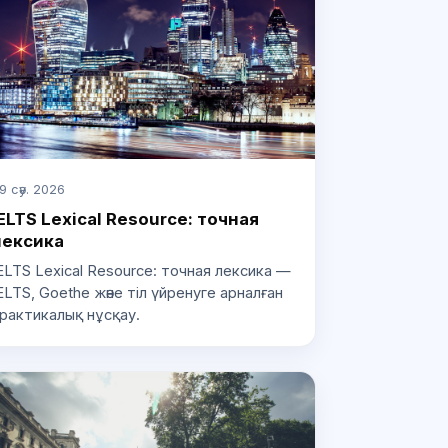
9 сәу. 2026
ELTS Lexical Resource: точная
лексика
ELTS Lexical Resource: точная лексика —
ELTS, Goethe және тіл үйренуге арналған
рактикалық нұсқау.