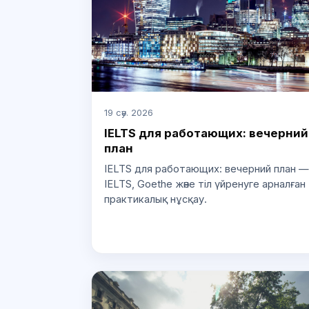
19 сәу. 2026
IELTS для работающих: вечерний
план
IELTS для работающих: вечерний план —
IELTS, Goethe және тіл үйренуге арналған
практикалық нұсқау.