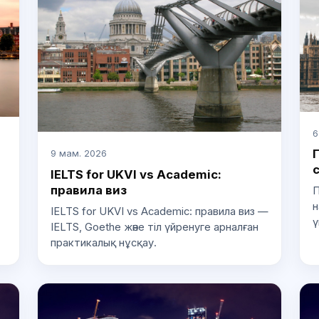
6
9 мам. 2026
IELTS for UKVI vs Academic:
правила виз
П
н
IELTS for UKVI vs Academic: правила виз —
ү
IELTS, Goethe және тіл үйренуге арналған
практикалық нұсқау.