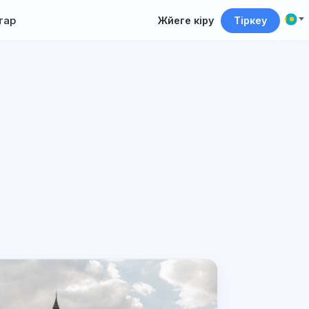
тар
Жүйеге кіру
Тіркеу