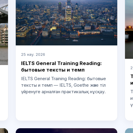
25 нау. 2026
IELTS General Training Reading:
2
бытовые тексты и темп
IELTS General Training Reading: бытовые
тексты и темп — IELTS, Goethe және тіл
үйренуге арналған практикалық нұсқау.
Т
и
ү