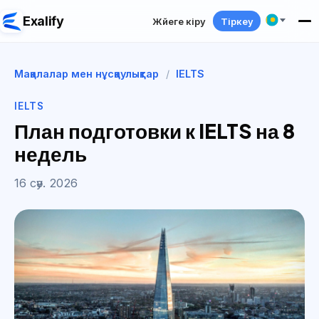
Exalify
Жүйеге кіру
Тіркеу
Мақалалар мен нұсқаулықтар
/
IELTS
IELTS
План подготовки к IELTS на 8
недель
16 сәу. 2026