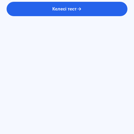
Келесі тест
ЖИ консультант
Сәлем! Exalify мүмкіндіктері, жазылым,
емтиханға дайындық немесе қайдан