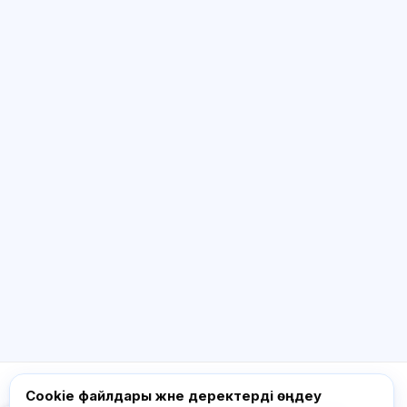
ЖИ консультант
Сәлем! Exalify мүмкіндіктері, жазылым,
емтиханға дайындық немесе қайдан
бастау керек туралы сұраңыз.
Қалай көмектесесіз?
Бағаны қалай білемін?
Қандай емтихандар бар?
Қайдан бастау керек?
Жазылымға не кіреді?
Exalify туралы сұраңыз…
Cookie файлдары және деректерді өңдеу