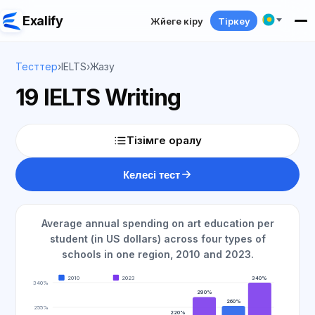
Exalify
Жүйеге кіру
Тіркеу
Тесттер
›
IELTS
›
Жазу
19 IELTS Writing
Тізімге оралу
Келесі тест
Average annual spending on art education per
student (in US dollars) across four types of
schools in one region, 2010 and 2023.
2010
2023
340%
340%
290%
260%
255%
220%