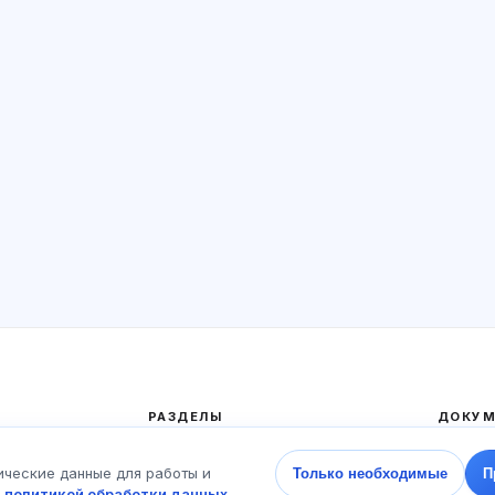
РАЗДЕЛЫ
ДОКУМ
Главная
Полити
ические данные для работы и
Только необходимые
П
Тесты
Пользо
с
политикой обработки данных
.