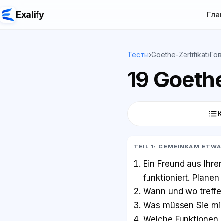
Exalify
Гла
Тесты
›
Goethe-Zertifikat
›
Го
19 Goethe
TEIL 1: GEMEINSAM ETW
Ein Freund aus Ihr
funktioniert. Plane
Wann und wo treffe
Was müssen Sie mit
Welche Funktionen w