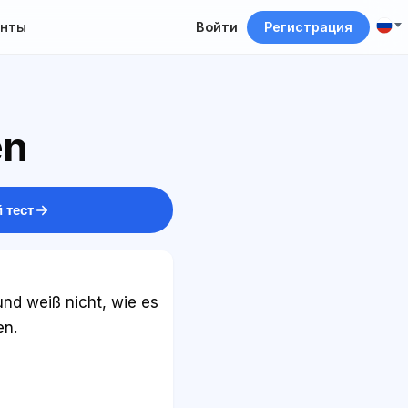
нты
Войти
Регистрация
en
 тест
nd weiß nicht, wie es
en.