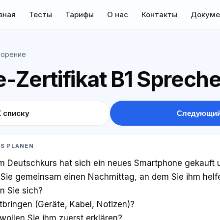
вная
Тесты
Тарифы
О нас
Контакты
Докуме
ворение
-Zertifikat B1 Sprech
К списку
Следующий
AS PLANEN
em Deutschkurs hat sich ein neues Smartphone gekauft u
n Sie gemeinsam einen Nachmittag, an dem Sie ihm helf
n Sie sich?
bringen (Geräte, Kabel, Notizen)?
ollen Sie ihm zuerst erklären?