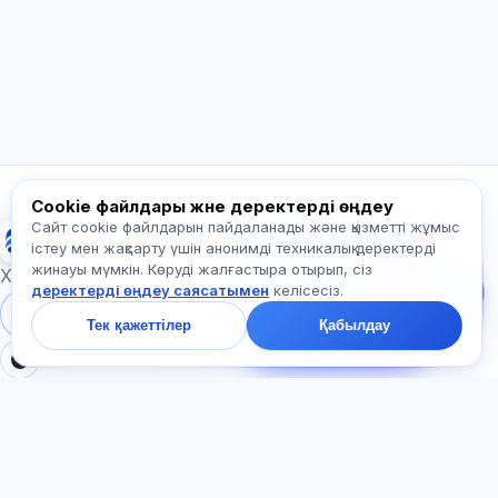
бастау керек туралы сұраңыз.
Қалай көмектесесіз?
Бағаны қалай білемін?
Қандай емтихандар бар?
Қайдан бастау керек?
Жазылымға не кіреді?
Exalify туралы сұраңыз…
Cookie файлдары және деректерді өңдеу
Сайт cookie файлдарын пайдаланады және қызметті жұмыс
Exalify
Бізге жазыңыз!
істеу мен жақсарту үшін анонимді техникалық деректерді
Тарифтер,
жинауы мүмкін. Көруді жалғастыра отырып, сіз
емтихандар немесе
Халықаралық тіл емтихандарына дайындық
деректерді өңдеу саясатымен
келісесіз.
неден бастау туралы
сұраңыз — чатта бір
Жүйеге кіру
Тіркеу
Тек қажеттілер
Қабылдау
минут ішінде жауап
береміз.
БӨЛІМДЕР
ҚҰЖАТТАР
Үй
Құпиялылық саясаты
Тесттер
Пайдаланушы келісімі