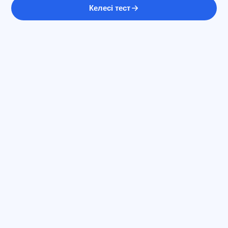
Келесі тест
ЖИ консультант
Сәлем! Exalify мүмкіндіктері, жазылым,
емтиханға дайындық немесе қайдан